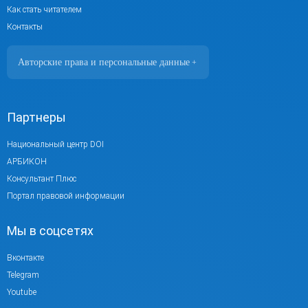
Как стать читателем
Контакты
Авторские права и персональные данные
+
Фотографии размещены с согласия
изображённых лиц в соответствии
с требованиями законодательства
Партнеры
о персональных данных. Согласно
ст. 152.1 ГК РФ «Охрана изображения
Национальный центр DOI
гражданина», все фотоматериалы являются
АРБИКОН
объектами авторского права.
Консультант Плюс
Их копирование и дальнейшее
Портал правовой информации
использование без письменного согласия
Мы в соцсетях
правообладателя запрещено.
При использовании материалов портала
Вконтакте
активная ссылка на источник обязательна.
Telegram
Youtube