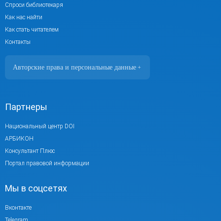
Спроси библиотекаря
Как нас найти
Как стать читателем
Контакты
Авторские права и персональные данные
+
Фотографии размещены с согласия
изображённых лиц в соответствии
с требованиями законодательства
Партнеры
о персональных данных. Согласно
ст. 152.1 ГК РФ «Охрана изображения
Национальный центр DOI
гражданина», все фотоматериалы являются
АРБИКОН
объектами авторского права.
Консультант Плюс
Их копирование и дальнейшее
Портал правовой информации
использование без письменного согласия
Мы в соцсетях
правообладателя запрещено.
При использовании материалов портала
Вконтакте
активная ссылка на источник обязательна.
Telegram