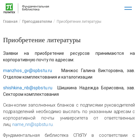
Главная
Преподавателям
Приобретение литературы
Приобретение литературы
Заявки на приобретение ресурсов принимаются на
корпоративную почту
по адресам:
manzhos_gv@spbstu.ru
Манжос Галина Викторовна, зав.
Отделом комплектования и каталогизации
shishkina_nb@spbstu.ru
Шишкина Надежда Борисовна, зав.
Сектором комплектования
Скан-копии заполненных бланков с подписями руководителей
подразделений необходимо выслать по указанным адресам с
корпоративной почты университета от ответственных
лиц:
name_nn@spbstu.ru
.
Фундаментальная библиотека СПбПУ в соответствии с