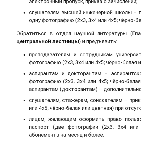
электронный пропуск, приказ о зачислении;
слушателям высшей инженерной школы – при
одну фотографию (2х3, 3х4 или 4х5; чёрно-бе
Обратиться в отдел научной литературы (
Гл
центральной лестницы
) и предъявить:
преподавателям и сотрудникам университ
фотографию (2х3, 3х4 или 4х5; чёрно-белая 
аспирантам и докторантам – аспирантско
фотографию (2х3, 3х4 или 4х5; чёрно-бела
аспирантам (докторантам) – дополнительно 
слушателям, стажерам, соискателям – прика
или 4х5; чёрно-белая или цветная) при отсут
лицам, желающим оформить право пользо
паспорт (две фотографии (2х3, 3х4 или
абонемента на месяц и более.