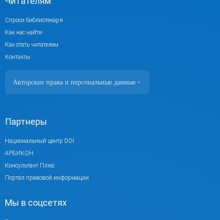
Читателям
Спроси библиотекаря
Как нас найти
Как стать читателем
Контакты
Авторские права и персональные данные
+
Фотографии размещены с согласия
изображённых лиц в соответствии
с требованиями законодательства
Партнеры
о персональных данных. Согласно
ст. 152.1 ГК РФ «Охрана изображения
Национальный центр DOI
гражданина», все фотоматериалы являются
АРБИКОН
объектами авторского права.
Консультант Плюс
Их копирование и дальнейшее
Портал правовой информации
использование без письменного согласия
Мы в соцсетях
правообладателя запрещено.