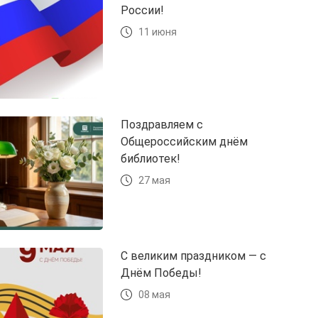
России!
11 июня
Поздравляем с
Общероссийским днём
библиотек!
27 мая
С великим праздником — с
Днём Победы!
08 мая