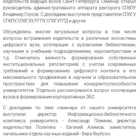
издательств ведущих вузов Санкт-Петербурга. Семинар открыл
руководитель административного аппарата ректората СПбПУ
Владимир Глухов. С докладами выступили представители СПбГУ,
СПбПУ, СПбГЭУ, РГПУ, СПбГУПТД и другие.
Обсуждались многие актуальные вопросы в том числе
вопросы встраивания издательств в различные экосистемы
цифрового вуза, кооперации с вузовскими библиотеками,
научными и учебными подразделениями, наукометристами и
т.д. Отмечалась важность формирования собственных
институциональных репозиториев с учетом современных
требований к формированию цифрового контента и его
максимального продвижения в научном и образовательном
пространствах для повышения конкурентоспособности
университетов. Отдельно рассматривался вопрос кооперации
вузов в формировании корпоративных ЭБС.
С докладами по теме семинара от нашего университета
выступили: директор Информационно-библиотечного
комплекса университета - Александр Племнек; директор
издательства Политеха - Евгений Алимов; заместитель
начальника отдела научных изданий - Вера Якубсон.