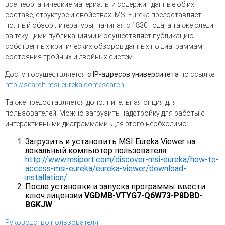
все неорганические материалы и содержит данные об их
составе, структуре и свойствах. MSI Eureka предоставляет
полный обзор литературы, начиная с 1830 года, а также следит
за текущими публикациями и осуществляет публикацию
собственных критических обзоров данных по диаграммам
состояния тройных и двойных систем.
Доступ осуществляется
c IP-адресов университета
по ссылке:
http://search.msi-eureka.com/search
Также предоставляется дополнительная опция для
пользователей. Можно загрузить надстройку для работы с
интерактивными диаграммами. Для этого необходимо:
Загрузить и установить MSI Eureka Viewer на
локальный компьютер пользователя
http://www.msiport.com/discover-msi-eureka/how-to-
access-msi-eureka/eureka-viewer/download-
installation/
После установки и запуска программы ввести
ключ лицензии
VGDMB-VTYG7-Q6W73-P8DBD-
BGKJW
Руководство пользователя