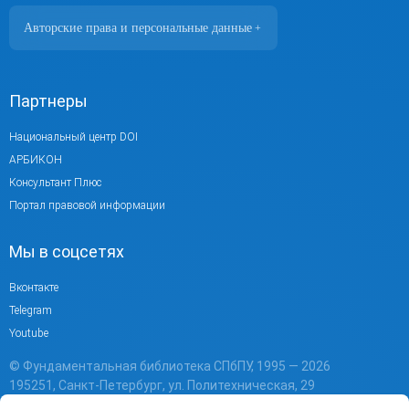
Авторские права и персональные данные
+
Фотографии размещены с согласия
изображённых лиц в соответствии
с требованиями законодательства
Партнеры
о персональных данных. Согласно
ст. 152.1 ГК РФ «Охрана изображения
Национальный центр DOI
гражданина», все фотоматериалы являются
АРБИКОН
объектами авторского права.
Консультант Плюс
Их копирование и дальнейшее
Портал правовой информации
использование без письменного согласия
Мы в соцсетях
правообладателя запрещено.
При использовании материалов портала
Вконтакте
активная ссылка на источник обязательна.
Telegram
Youtube
© Фундаментальная библиотека СПбПУ, 1995 — 2026
195251, Санкт-Петербург, ул. Политехническая, 29
Тел.: +7 (812) 552-75-59