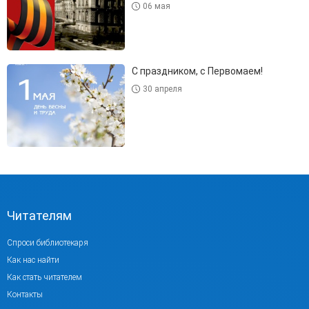
06 мая
С праздником, с Первомаем!
30 апреля
Читателям
Спроси библиотекаря
Как нас найти
Как стать читателем
Контакты