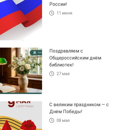
России!
11 июня
Поздравляем с
Общероссийским днём
библиотек!
27 мая
С великим праздником — с
Днём Победы!
08 мая