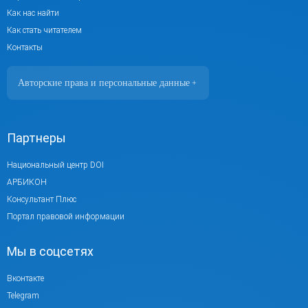
Как нас найти
Как стать читателем
Контакты
Авторские права и персональные данные
+
Фотографии размещены с согласия
изображённых лиц в соответствии
с требованиями законодательства
Партнеры
о персональных данных. Согласно
ст. 152.1 ГК РФ «Охрана изображения
Национальный центр DOI
гражданина», все фотоматериалы являются
АРБИКОН
объектами авторского права.
Консультант Плюс
Их копирование и дальнейшее
Портал правовой информации
использование без письменного согласия
Мы в соцсетях
правообладателя запрещено.
При использовании материалов портала
Вконтакте
активная ссылка на источник обязательна.
Telegram