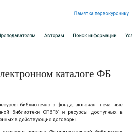
Памятка первокурснику
Преподавателям
Авторам
Поиск информации
Ус
электронном каталоге ФБ
ресурсы библиотечного фонда, включая печатные
онной библиотеки СПбПУ и ресурсы доступных в
ченных в действующие договоры.
й странице портала Фундаментальной библиотеки