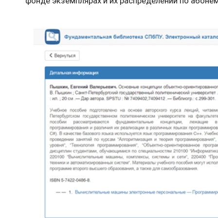
фонде экземплярах и их распределении по абоне