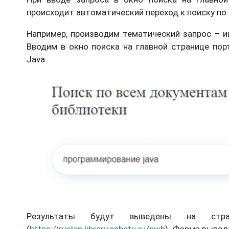
происходит автоматический переход к поиску по
Например, производим тематический запрос – 
Вводим в окно поиска на главной странице пор
Java
Результаты будут выведены на стра
(
https://ruslan.library.spbstu.ru/pwb
). Форма вывод