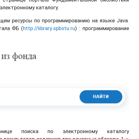
 электронному каталогу.
ищем ресурсы по программированию на языке Java.
тала ФБ (
http://library.spbstu.ru
) : программирование
нице поиска по электронному каталогу
а результатов содержит три основные области: 1 –