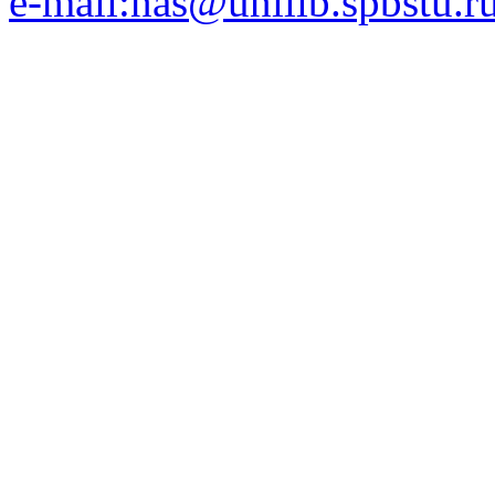
e-mail:nas@unilib.spbstu.r