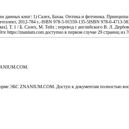
 данных книг: 1) Салех, Бахаа. Оптика и фотоника. Принципы и пр
теллект, 2012-784 с.-ISBN 978-5-91559-135-5ISBN 978-0-4713-5832
х]. Т. 1 / Б. Салех, М. Тейх ; перевод с английского В. Л. Дерб
йте https://znanium.com доступно в первом случае 29 страниц из 7
 ZNANIUM.COM.
тформе ЭБС ZNANIUM.COM. Доступ к документам полностью вос