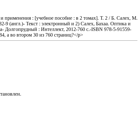
именения : [учебное пособие : в 2 томах]. Т. 2 / Б. Салех, М.
-9 (англ.)- Текст : электронный и 2) Салех, Бахаа. Оптика и
ова- Долгопрудный : Интеллект, 2012-760 с.-ISBN 978-5-91559-
84, а во втором 30 из 760 страниц?</p>
тановлен.